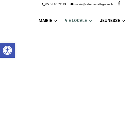
05 56 68 72 13
mairie@cabanac-villagrains.fr
MAIRIE
VIE LOCALE
JEUNESSE
Ouvrir la barre d’outils