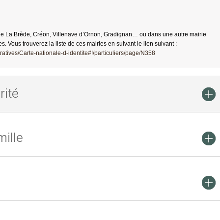
de La Brède, Créon, Villenave d’Ornon, Gradignan… ou dans une autre mairie
es. Vous trouverez la liste de ces mairies en suivant le lien suivant :
atives/Carte-nationale-d-identite#!/particuliers/page/N358
rité
ille