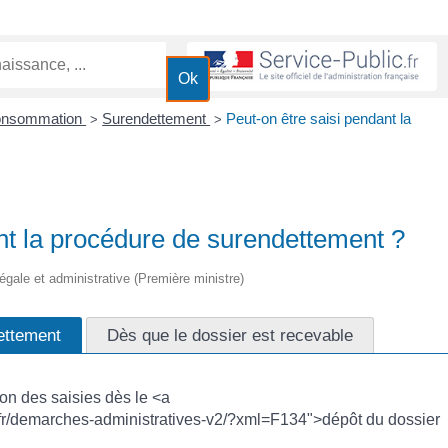
Consommation
Surendettement
Peut-on être saisi pendant la
>
>
nt la procédure de surendettement ?
 légale et administrative (Première ministre)
ettement
Dès que le dossier est recevable
on des saisies dès le <a
.fr/demarches-administratives-v2/?xml=F134">dépôt du dossier