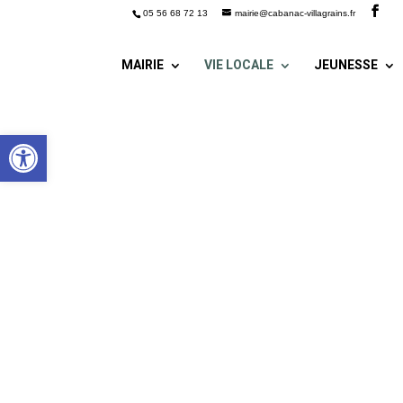
05 56 68 72 13
mairie@cabanac-villagrains.fr
MAIRIE
VIE LOCALE
JEUNESSE
Ouvrir la barre d’outils