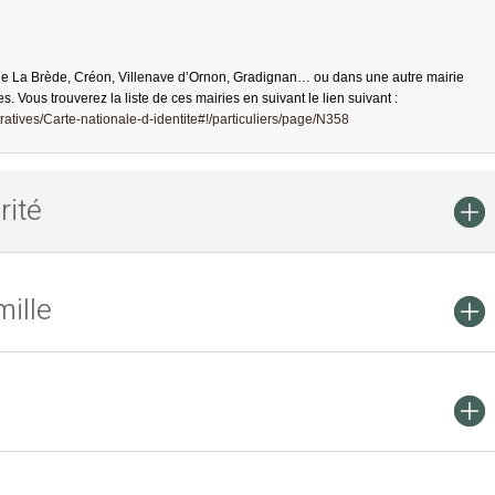
de La Brède, Créon, Villenave d’Ornon, Gradignan… ou dans une autre mairie
es. Vous trouverez la liste de ces mairies en suivant le lien suivant :
atives/Carte-nationale-d-identite#!/particuliers/page/N358
rité
ille