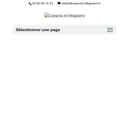
05 56 68 72 13
mairie@cabanac-villagrains.fr
Ouvrir la barre d’outils
Sélectionner une page