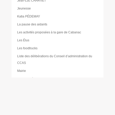
Jean-Luc CHARVET
Jeunesse
Katia PÉDEMAY
La pause des aidants
Les activités proposées à la gare de Cabanac
Les Élus
Les foodtrucks
Liste des délibérations du Conseil d’administration du
CCAS
Mairie
Mentions légales
Mes réservations
Moustique tigre
Muriel PAILLER
Nathalie LAULAN