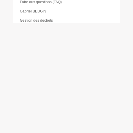
Foire aux questions (FAQ)
Gabriel BEUGIN
Gestion des déchets
Inscriptions scolaire et péri-scolaire
Jean Georges CLAIR
Jean-Christophe VIALA
Jean-François TARIS
Jean-Luc CHARVET
Jeunesse
Katia PÉDEMAY
La pause des aidants
Les activités proposées à la gare de Cabanac
Les Élus
Les foodtrucks
Liste des délibérations du Conseil d’administration du