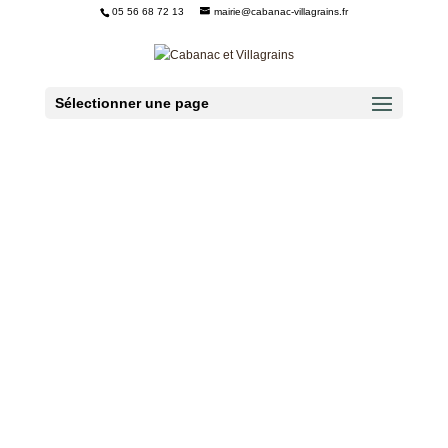
05 56 68 72 13
mairie@cabanac-villagrains.fr
Ouvrir la barre d’outils
Sélectionner une page