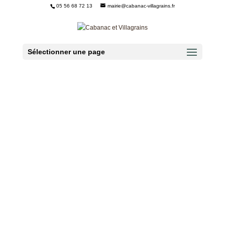
05 56 68 72 13
mairie@cabanac-villagrains.fr
Ouvrir la barre d’outils
Sélectionner une page