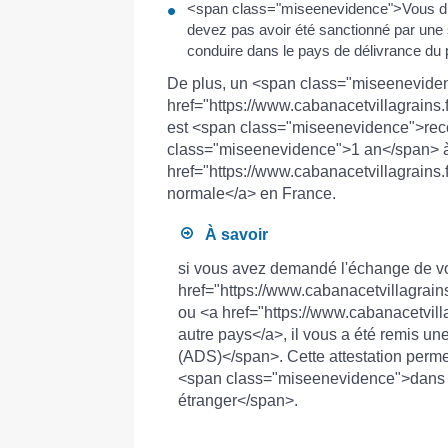
<span class="miseenevidence">Vous dis
devez pas avoir été sanctionné par une s
conduire dans le pays de délivrance du 
De plus, un <span class="miseenevide
href="https://www.cabanacetvillagrain
est <span class="miseenevidence">rec
class="miseenevidence">1 an</span> à pa
href="https://www.cabanacetvillagrain
normale</a> en France.
À savoir
si vous avez demandé l'échange de vo
href="https://www.cabanacetvillagrai
ou <a href="https://www.cabanacetvil
autre pays</a>, il vous a été remis u
(ADS)</span>. Cette attestation perme
<span class="miseenevidence">dans la
étranger</span>.