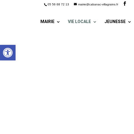
05 56 68 72 13
mairie@cabanac-villagrains.fr
MAIRIE
VIE LOCALE
JEUNESSE
Ouvrir la barre d’outils