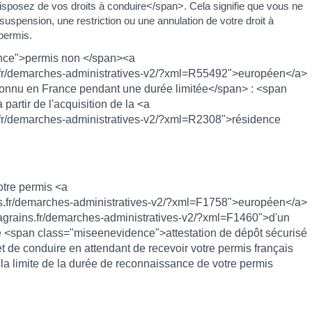
posez de vos droits à conduire</span>. Cela signifie que vous ne
uspension, une restriction ou une annulation de votre droit à
permis.
nce">permis non </span><a
s.fr/demarches-administratives-v2/?xml=R55492">européen</a>
onnu en France pendant une durée limitée</span> : <span
rtir de l'acquisition de la <a
s.fr/demarches-administratives-v2/?xml=R2308">résidence
tre permis <a
ns.fr/demarches-administratives-v2/?xml=F1758">européen</a>
lagrains.fr/demarches-administratives-v2/?xml=F1460">d'un
ne <span class="miseenevidence">attestation de dépôt sécurisé
t de conduire en attendant de recevoir votre permis français
 limite de la durée de reconnaissance de votre permis