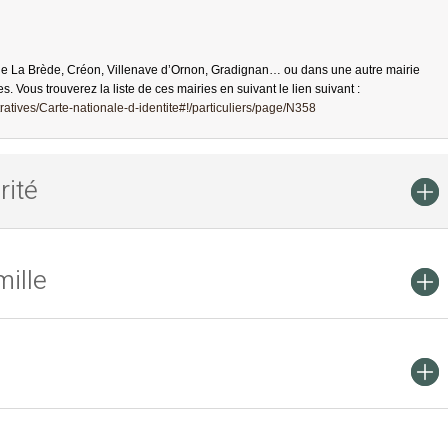
de La Brède, Créon, Villenave d’Ornon, Gradignan… ou dans une autre mairie
es. Vous trouverez la liste de ces mairies en suivant le lien suivant :
atives/Carte-nationale-d-identite#!/particuliers/page/N358
rité
ille