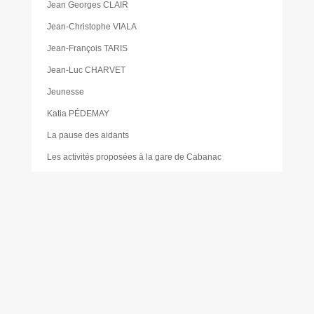
Jean Georges CLAIR
Jean-Christophe VIALA
Jean-François TARIS
Jean-Luc CHARVET
Jeunesse
Katia PÉDEMAY
La pause des aidants
Les activités proposées à la gare de Cabanac
Les Élus
Les foodtrucks
Liste des délibérations du Conseil d’administration du
CCAS
Mairie
Mentions légales
Mes réservations