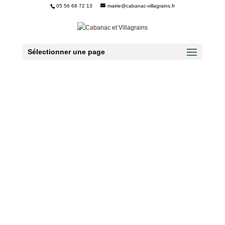
05 56 68 72 13
mairie@cabanac-villagrains.fr
Ouvrir la barre d’outils
Sélectionner une page