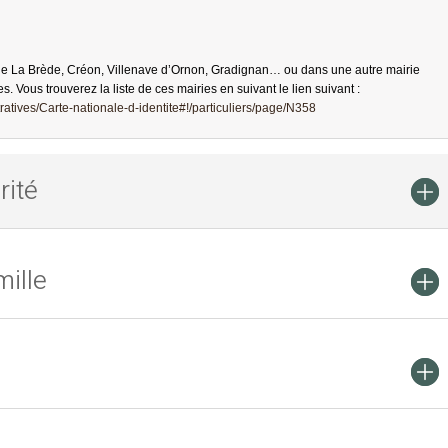
de La Brède, Créon, Villenave d’Ornon, Gradignan… ou dans une autre mairie
es. Vous trouverez la liste de ces mairies en suivant le lien suivant :
atives/Carte-nationale-d-identite#!/particuliers/page/N358
rité
ille