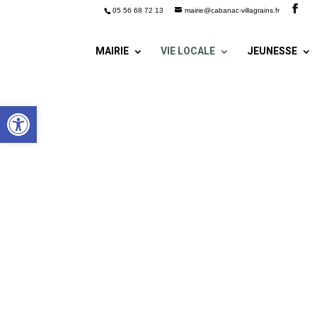
05 56 68 72 13
mairie@cabanac-villagrains.fr
MAIRIE
VIE LOCALE
JEUNESSE
Ouvrir la barre d’outils