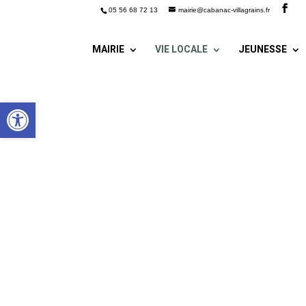
05 56 68 72 13
mairie@cabanac-villagrains.fr
MAIRIE
VIE LOCALE
JEUNESSE
Ouvrir la barre d’outils