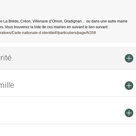
de La Brède, Créon, Villenave d’Ornon, Gradignan… ou dans une autre mairie
es. Vous trouverez la liste de ces mairies en suivant le lien suivant :
atives/Carte-nationale-d-identite#!/particuliers/page/N358
rité
ille